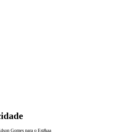
cidade
e Edson Gomes para o Est&aa