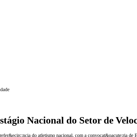
ágio Nacional do Setor de Velo
refer&ecirc;ncia do atletismo nacional, com a convocat&oacute;ria d