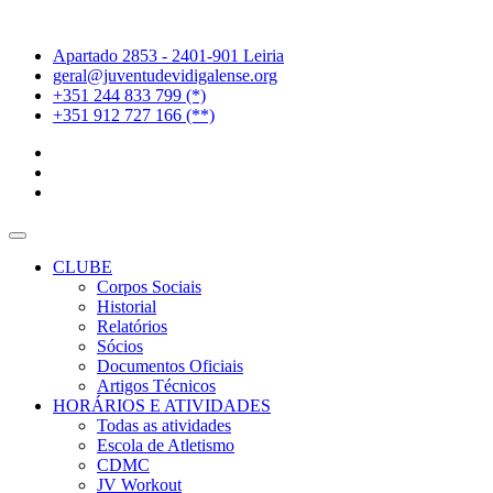
Apartado 2853 - 2401-901 Leiria
geral@juventudevidigalense.org
+351 244 833 799 (*)
+351 912 727 166 (**)
CLUBE
Corpos Sociais
Historial
Relatórios
Sócios
Documentos Oficiais
Artigos Técnicos
HORÁRIOS E ATIVIDADES
Todas as atividades
Escola de Atletismo
CDMC
JV Workout