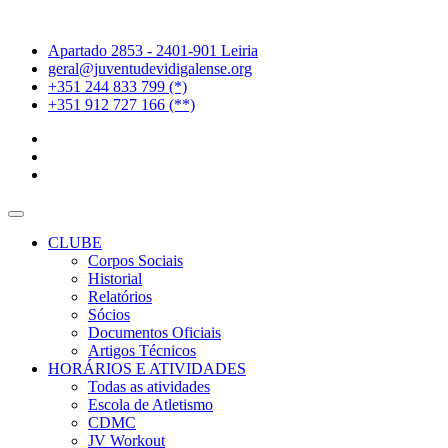
Apartado 2853 - 2401-901 Leiria
geral@juventudevidigalense.org
+351 244 833 799 (*)
+351 912 727 166 (**)
CLUBE
Corpos Sociais
Historial
Relatórios
Sócios
Documentos Oficiais
Artigos Técnicos
HORÁRIOS E ATIVIDADES
Todas as atividades
Escola de Atletismo
CDMC
JV Workout