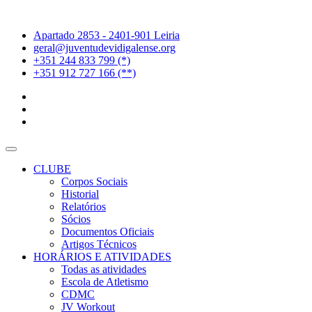
Apartado 2853 - 2401-901 Leiria
geral@juventudevidigalense.org
+351 244 833 799 (*)
+351 912 727 166 (**)
CLUBE
Corpos Sociais
Historial
Relatórios
Sócios
Documentos Oficiais
Artigos Técnicos
HORÁRIOS E ATIVIDADES
Todas as atividades
Escola de Atletismo
CDMC
JV Workout